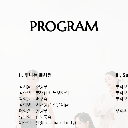
PROGRAM
II. 빛나는 별처럼
III. 
김지윤 - 춘앵무
부라보
김주연 - 부채산조 무영화첩
부라보
박정원 - 버꾸춤
부라보
김희영 - 이매방류 살풀이춤
허정훈 - 한량무
우리의
류민정 - 진도북춤
이수현 - 발광(a radiant body)