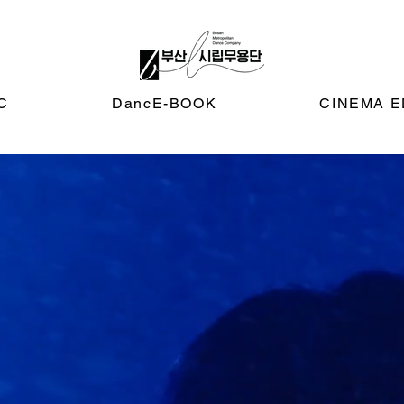
C
DancE-BOOK
CINEMA E