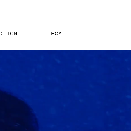
DITION
FQA