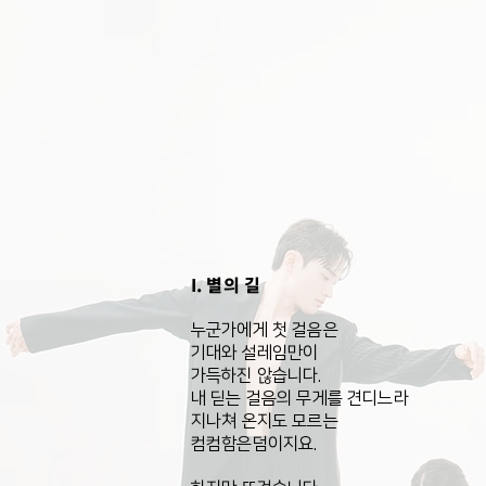
I. 별의 길
누군가에게 첫 걸음은
기대와 설레임만이
가득하진 않습니다.
내 딛는 걸음의 무게를 견디느라
지나쳐 온지도 모르는
컴컴함은덤이지요.