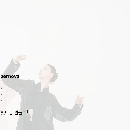
Supernova
~
~
~
 빛나는 별들아!