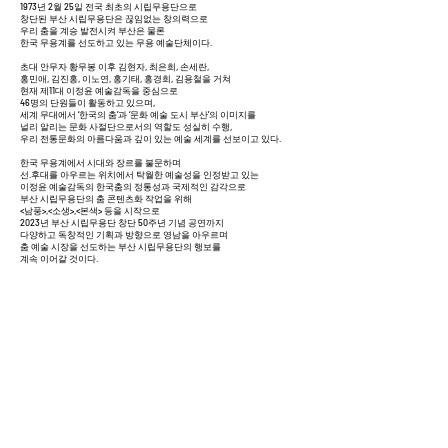
1973년 2월 25일 전국 최초의 시립무용단으로
창단된 부산 시립무용단은 끊임없는 창의력으로
우리 춤을 계승 발전시켜 부산은 물론
한국 무용계를 선도하고 있는 무용 예술단체이다.
초대 안무자 황무봉 이후 김현자, 최은희, 손세란,
홍민애, 김진홍, 이노연, 홍기태, 홍경희, 김용철을 거쳐
현재 제11대 이정윤 예술감독을 중심으로
46명의 단원들이 활동하고 있으며,
세계 무대에서 ‘한국의 춤’과 ‘문화 예술 도시 부산’의 이미지를
널리 알리는 문화 사절단으로서의 역할도 성실히 수행,
우리 전통문화의 아름다움과 깊이 있는 예술 세계를 선보이고 있다.
한국 무용계에서 시대와 장르를 불문하며
선.후대를 아우르는 위치에서 탁월한 예술성을 인정받고 있는
이정윤 예술감독의 한국춤의 정통성과 국제적인 감각으로
부산 시립무용단의 춤 콘텐츠화 작업을 위해
<남풍>,<소생>,<본색> 등을 시작으로
2023년 부산 시립무용단 창단 50주년 기념 공연까지
다양하고 독창적인 기획과 방향으로 영남을 아우르며
춤 예술 시장을 선도하는 부산 시립무용단의 행보를
계속 이어갈 것이다.