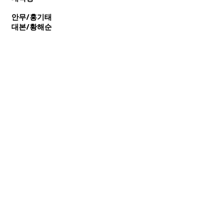
안무/홍기태
대본/황해순
연출/조주현
음악/하경희
무대미술/이대업
의상/민천홍
⚫ 창작무용 <흰 나비의 꿈>
Next
Previous
ⓒ Busan Metropolitan Dance Company 2023.All Rights
Reserved.